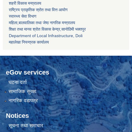
शहरी विकास मन्त्रालय
राष्ट्रिय प्राकृतिक स्रोत तथा वित्त आयोग
स्वास्थ्य सेवा विभाग
महिला,बालवालिका तथा जेष्ठ नागरिक मन्त्रालय
शिक्षा तथा मानव श्राेत विकास केन्द्र,सानाेठिमी भक्तपुर
Department of Local Infrastructure, Doli
महालेखा नियन्त्रक कार्यालय
eGov services
घटना दर्ता
सामाजिक सुरक्षा
नागरिक वडापत्र
Notices
सूचना तथा समाचार