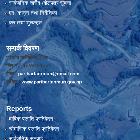
सार्वजनिक खरीद /बोलपत्र सूचना
एन, कानुन तथा निर्देशिका
कर तथा शुल्कहरु
सम्पर्क विवरण
परिवर्तन गाउँपालिका,रोल्पा
फोन नंं. - ९८५७८४९००१
ईमेल -
paribartanrmun@gmail.com
वेब पेज -
www.paribartanmun.gov.np
Reports
वार्षिक प्रगति प्रतिवेदन
चौमासिक प्रगति प्रतिवेदन
सार्वजनिक सुनुवाई