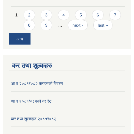
Pages
1
2
3
4
5
6
7
8
9
…
next ›
last »
अन्य
कर तथा शुल्कहरु
आ व २०८१र०८२ करहरुको विवरण
आ व २०८१/०८२को दर रेट
कर तथा शुल्कहरु २०८१र०८२