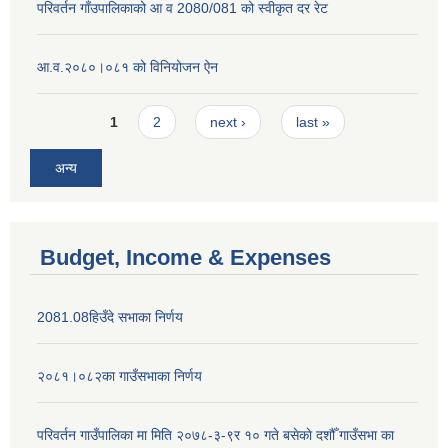
परिवर्तन गाँउपालिकाको आ व 2080/081 को स्वीकृत दर रेट
आ.व.२०८०।०८१ को विनियोजन ऐन
Pages
1
2
next ›
last »
अन्य
Budget, Income & Expenses
2081.08हिउँदे सभाका निर्णय
२०८१।०८२का गाउँसभाका निर्णय
परिवर्तन गाउँपालिका मा मिति २०७८-३-९र १० गते बसेकाे दशौँ गाउँसभा का