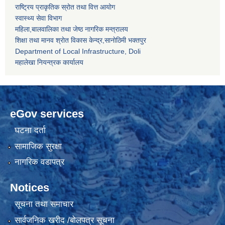
राष्ट्रिय प्राकृतिक स्रोत तथा वित्त आयोग
स्वास्थ्य सेवा विभाग
महिला,बालवालिका तथा जेष्ठ नागरिक मन्त्रालय
शिक्षा तथा मानव श्राेत विकास केन्द्र,सानाेठिमी भक्तपुर
Department of Local Infrastructure, Doli
महालेखा नियन्त्रक कार्यालय
eGov services
घटना दर्ता
सामाजिक सुरक्षा
नागरिक वडापत्र
Notices
सूचना तथा समाचार
सार्वजनिक खरीद /बोलपत्र सूचना