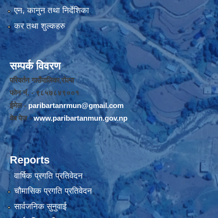
एन, कानुन तथा निर्देशिका
कर तथा शुल्कहरु
सम्पर्क विवरण
परिवर्तन गाउँपालिका,रोल्पा
फोन नंं. - ९८५७८४९००१
ईमेल -
paribartanrmun@gmail.com
वेब पेज -
www.paribartanmun.gov.np
Reports
वार्षिक प्रगति प्रतिवेदन
चौमासिक प्रगति प्रतिवेदन
सार्वजनिक सुनुवाई