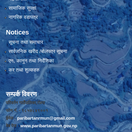
सामाजिक सुरक्षा
नागरिक वडापत्र
Notices
सूचना तथा समाचार
सार्वजनिक खरीद /बोलपत्र सूचना
एन, कानुन तथा निर्देशिका
कर तथा शुल्कहरु
सम्पर्क विवरण
परिवर्तन गाउँपालिका,रोल्पा
फोन नंं. - ९८५७८४९००१
ईमेल -
paribartanrmun@gmail.com
वेब पेज -
www.paribartanmun.gov.np