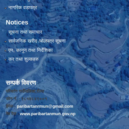
नागरिक वडापत्र
Notices
सूचना तथा समाचार
सार्वजनिक खरीद /बोलपत्र सूचना
एन, कानुन तथा निर्देशिका
कर तथा शुल्कहरु
सम्पर्क विवरण
परिवर्तन गाउँपालिका,रोल्पा
फोन नंं. - ९८५७८४९००१
ईमेल -
paribartanrmun@gmail.com
वेब पेज -
www.paribartanmun.gov.np