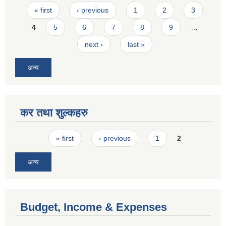
Pages
« first
‹ previous
1
2
3
4
5
6
7
8
9
…
next ›
last »
अन्य
कर तथा शुल्कहरु
Pages
« first
‹ previous
1
2
अन्य
Budget, Income & Expenses