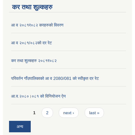
कर तथा शुल्कहरु
आ व २०८१र०८२ करहरुको विवरण
आ व २०८१/०८२को दर रेट
कर तथा शुल्कहरु २०८१र०८२
परिवर्तन गाँउपालिकाको आ व 2080/081 को स्वीकृत दर रेट
आ.व.२०८०।०८१ को विनियोजन ऐन
Pages
1
2
next ›
last »
अन्य